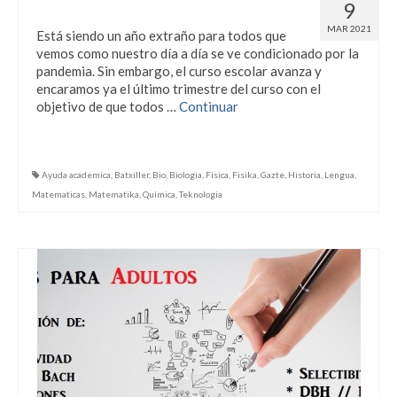
Refuerzo escolar en Semana Santa
9
MAR 2021
Está siendo un año extraño para todos que
vemos como nuestro día a día se ve condicionado por la
pandemia. Sin embargo, el curso escolar avanza y
encaramos ya el último trimestre del curso con el
objetivo de que todos …
Continuar
Ayuda academica
,
Batxiller
,
Bio
,
Biologia
,
Fisica
,
Fisika
,
Gazte
,
Historia
,
Lengua
,
Matematicas
,
Matematika
,
Quimica
,
Teknologia