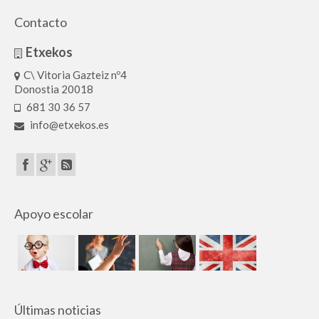
Contacto
Etxekos
C\ Vitoria Gazteiz nº4
Donostia 20018
681 30 36 57
info@etxekos.es
Apoyo escolar
Últimas noticias