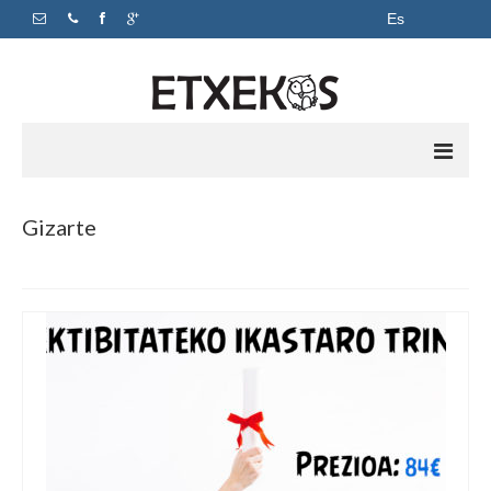
Es
Inicio
Gizarte
Apoyo escolar
Academia
Horarios y precios
Sobre nosotros
Contacto