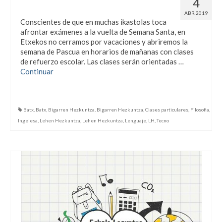
4
Semana Santa
ABR 2019
Conscientes de que en muchas ikastolas toca
afrontar exámenes a la vuelta de Semana Santa, en
Etxekos no cerramos por vacaciones y abriremos la
semana de Pascua en horarios de mañanas con clases
de refuerzo escolar. Las clases serán orientadas …
Continuar
Batx
,
Batx
,
Bigarren Hezkuntza
,
Bigarren Hezkuntza
,
Clases particulares
,
Filosofia
,
Ingelesa
,
Lehen Hezkuntza
,
Lehen Hezkuntza
,
Lenguaje
,
LH
,
Tecno