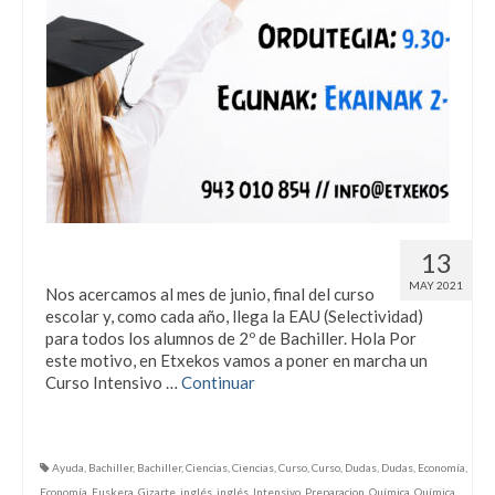
Curso Intensivo para Selectividad
13
MAY 2021
Nos acercamos al mes de junio, final del curso
escolar y, como cada año, llega la EAU (Selectividad)
para todos los alumnos de 2º de Bachiller. Hola Por
este motivo, en Etxekos vamos a poner en marcha un
Curso Intensivo …
Continuar
Ayuda
,
Bachiller
,
Bachiller
,
Ciencias
,
Ciencias
,
Curso
,
Curso
,
Dudas
,
Dudas
,
Economía
,
Economía
,
Euskera
,
Gizarte
,
inglés
,
inglés
,
Intensivo
,
Preparacion
,
Química
,
Química