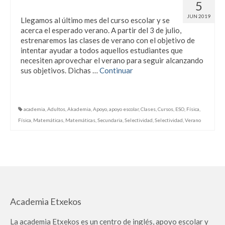
Uda honetan, Etxekos asteka!!
5
JUN 2019
Llegamos al último mes del curso escolar y se
acerca el esperado verano. A partir del 3 de julio,
estrenaremos las clases de verano con el objetivo de
intentar ayudar a todos aquellos estudiantes que
necesiten aprovechar el verano para seguir alcanzando
sus objetivos. Dichas …
Continuar
academia
,
Adultos
,
Akademia
,
Apoyo
,
apoyo escolar
,
Clases
,
Cursos
,
ESO
,
Física
,
Física
,
Matemáticas
,
Matemáticas
,
Secundaria
,
Selectividad
,
Selectividad
,
Verano
Academia Etxekos
La academia Etxekos es un centro de inglés, apoyo escolar y