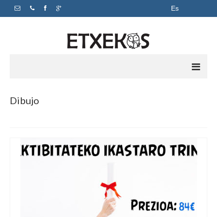
Es
Inicio
Dibujo
Apoyo escolar
Academia
Horarios y precios
Sobre nosotros
Contacto