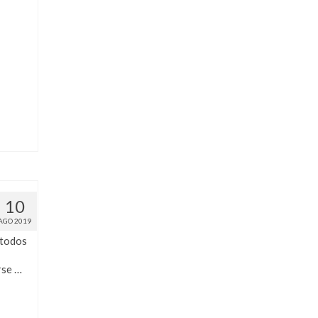
10
AGO 2019
 todos
rse …