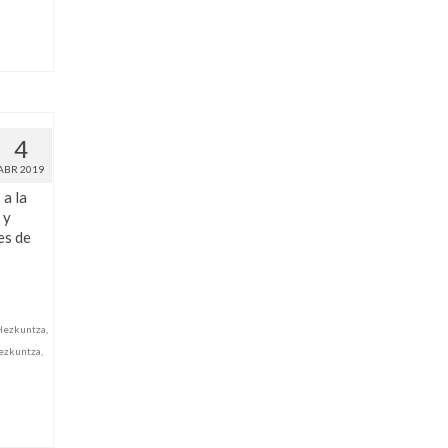
4
ABR 2019
a la
 y
es de
Hezkuntza
,
ezkuntza
,