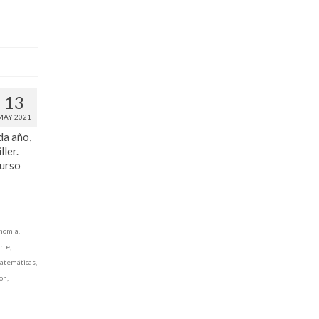
13
MAY 2021
da año,
ller.
Curso
nomía
,
rte
,
atemáticas
,
on
,