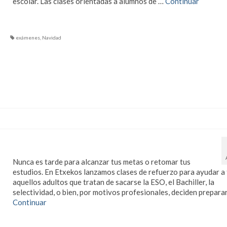
escolar. Las clases orientadas a alumnos de …
Continuar
exámenes
,
Navidad
Clases para adultos
Nunca es tarde para alcanzar tus metas o retomar tus
estudios. En Etxekos lanzamos clases de refuerzo para ayudar a
aquellos adultos que tratan de sacarse la ESO, el Bachiller, la
selectividad, o bien, por motivos profesionales, deciden prepara
Continuar