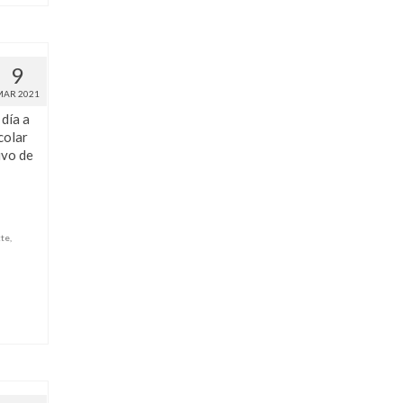
9
MAR 2021
día a
colar
ivo de
te
,