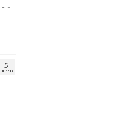
efuerzo
5
JUN 2019