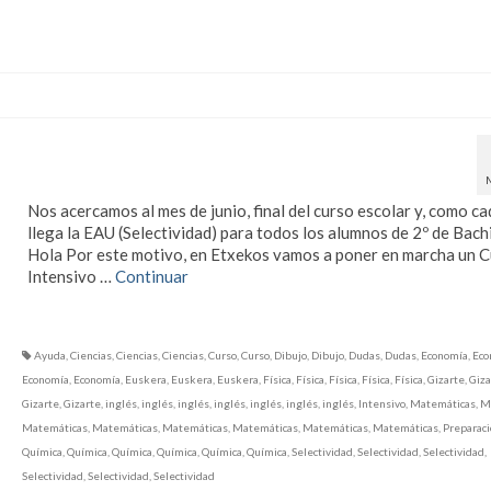
Curso Intensivo para
Selectividad
Nos acercamos al mes de junio, final del curso escolar y, como ca
llega la EAU (Selectividad) para todos los alumnos de 2º de Bachi
Hola Por este motivo, en Etxekos vamos a poner en marcha un 
Intensivo …
Continuar
Ayuda
,
Ciencias
,
Ciencias
,
Ciencias
,
Curso
,
Curso
,
Dibujo
,
Dibujo
,
Dudas
,
Dudas
,
Economía
,
Eco
Economía
,
Economía
,
Euskera
,
Euskera
,
Euskera
,
Física
,
Física
,
Física
,
Física
,
Física
,
Gizarte
,
Giza
Gizarte
,
Gizarte
,
inglés
,
inglés
,
inglés
,
inglés
,
inglés
,
inglés
,
inglés
,
Intensivo
,
Matemáticas
,
M
Matemáticas
,
Matemáticas
,
Matemáticas
,
Matemáticas
,
Matemáticas
,
Matemáticas
,
Preparaci
Química
,
Química
,
Química
,
Química
,
Química
,
Química
,
Selectividad
,
Selectividad
,
Selectividad
,
Selectividad
,
Selectividad
,
Selectividad