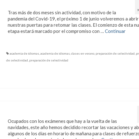
Volvemos el 1 de junio
Tras más de dos meses sin actividad, con motivo de la
pandemia del Covid-19, el próximo 1 de junio volveremos a abrir
nuestras puertas para retomar las clases. El comienzo de esta n
etapa estará marcado por el compromiso con …
Continuar
academia de idiomas
,
academia de idiomas
,
clases en verano
,
preparación de selectividad
,
pr
de selectividad
,
preparación de selectividad
Refuerzo en Navidad
Ocupados con los exámenes que hay a la vuelta de las
navidades, este año hemos decidido recortar las vacaciones y ab
algunos de los días en horario de mañana para clases de refuerz