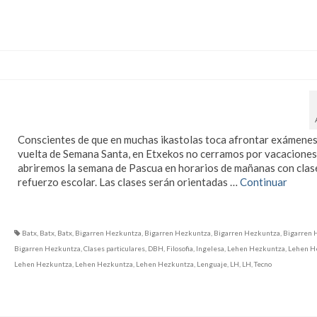
Clases de refuerzo escolar en
Semana Santa
Conscientes de que en muchas ikastolas toca afrontar exámenes 
vuelta de Semana Santa, en Etxekos no cerramos por vacaciones
abriremos la semana de Pascua en horarios de mañanas con clas
refuerzo escolar. Las clases serán orientadas …
Continuar
Batx
,
Batx
,
Batx
,
Bigarren Hezkuntza
,
Bigarren Hezkuntza
,
Bigarren Hezkuntza
,
Bigarren 
Bigarren Hezkuntza
,
Clases particulares
,
DBH
,
Filosofia
,
Ingelesa
,
Lehen Hezkuntza
,
Lehen H
Lehen Hezkuntza
,
Lehen Hezkuntza
,
Lehen Hezkuntza
,
Lenguaje
,
LH
,
LH
,
Tecno