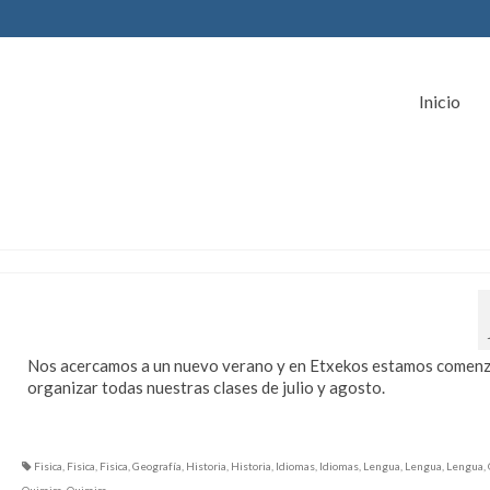
Inicio
¡Este verano queremos
ayudarte!
Nos acercamos a un nuevo verano y en Etxekos estamos comen
organizar todas nuestras clases de julio y agosto.
Fisica
,
Fisica
,
Fisica
,
Geografía
,
Historia
,
Historia
,
Idiomas
,
Idiomas
,
Lengua
,
Lengua
,
Lengua
,