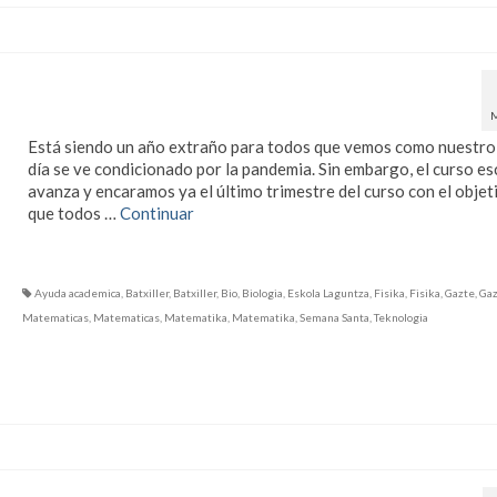
Refuerzo escolar en Semana
Santa
Está siendo un año extraño para todos que vemos como nuestro 
día se ve condicionado por la pandemia. Sin embargo, el curso es
avanza y encaramos ya el último trimestre del curso con el objet
que todos …
Continuar
Ayuda academica
,
Batxiller
,
Batxiller
,
Bio
,
Biologia
,
Eskola Laguntza
,
Fisika
,
Fisika
,
Gazte
,
Gaz
Matematicas
,
Matematicas
,
Matematika
,
Matematika
,
Semana Santa
,
Teknologia