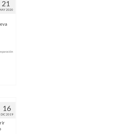
21
MAY 2020
ueva
eparación
16
DIC 2019
rir
o