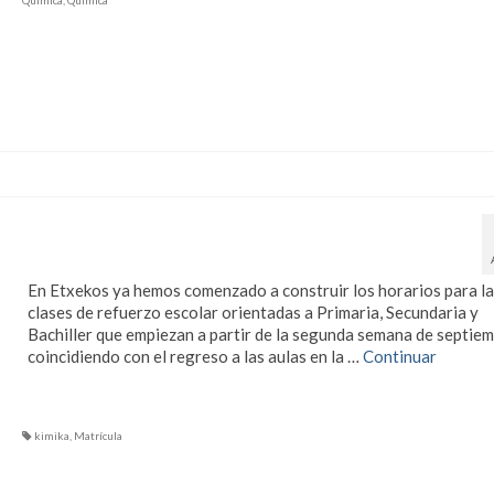
Quimica
,
Quimica
Abierto el periodo de
matriculación 21/22.
En Etxekos ya hemos comenzado a construir los horarios para la
clases de refuerzo escolar orientadas a Primaria, Secundaria y
Bachiller que empiezan a partir de la segunda semana de septiem
coincidiendo con el regreso a las aulas en la …
Continuar
kimika
,
Matrícula