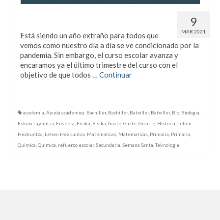
Refuerzo escolar en Semana Santa
9
MAR 2021
Está siendo un año extraño para todos que
vemos como nuestro día a día se ve condicionado por la
pandemia. Sin embargo, el curso escolar avanza y
encaramos ya el último trimestre del curso con el
objetivo de que todos …
Continuar
academia
,
Ayuda academica
,
Bachiller
,
Bachiller
,
Batxiller
,
Batxiller
,
Bio
,
Biologia
,
Eskola Laguntza
,
Euskera
,
Fisika
,
Fisika
,
Gazte
,
Gazte
,
Gizarte
,
Historia
,
Lehen
Hezkuntza
,
Lehen Hezkuntza
,
Matematicas
,
Matematicas
,
Primaria
,
Primaria
,
Quimica
,
Quimica
,
refuerzo escolar
,
Secundaria
,
Semana Santa
,
Teknologia