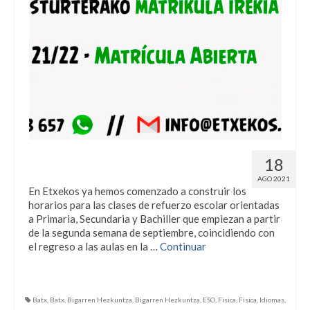
Abierto el periodo de matriculación
18
21/22.
AGO 2021
En Etxekos ya hemos comenzado a construir los
horarios para las clases de refuerzo escolar orientadas
a Primaria, Secundaria y Bachiller que empiezan a partir
de la segunda semana de septiembre, coincidiendo con
el regreso a las aulas en la …
Continuar
Batx
,
Batx
,
Bigarren Hezkuntza
,
Bigarren Hezkuntza
,
ESO
,
Fisica
,
Fisica
,
Idiomas
,