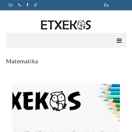
Es
Inicio
Matematika
Apoyo escolar
Academia
Horarios y precios
Sobre nosotros
Contacto