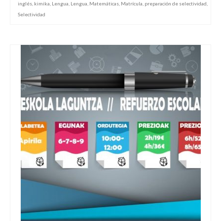
inglés
,
kimika
,
Lengua
,
Lengua
,
Matemáticas
,
Matrícula
,
preparación de selectividad
,
Selectividad