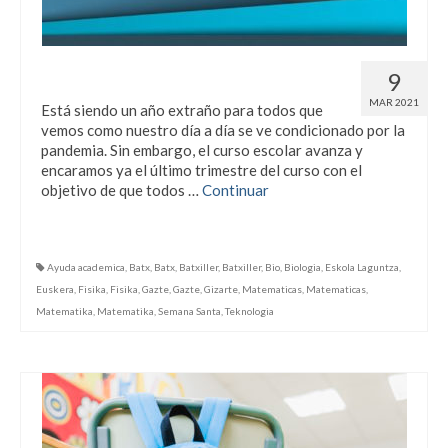
Refuerzo escolar en Semana Santa
9
MAR 2021
Está siendo un año extraño para todos que
vemos como nuestro día a día se ve condicionado por la
pandemia. Sin embargo, el curso escolar avanza y
encaramos ya el último trimestre del curso con el
objetivo de que todos …
Continuar
Ayuda academica
,
Batx
,
Batx
,
Batxiller
,
Batxiller
,
Bio
,
Biologia
,
Eskola Laguntza
,
Euskera
,
Fisika
,
Fisika
,
Gazte
,
Gazte
,
Gizarte
,
Matematicas
,
Matematicas
,
Matematika
,
Matematika
,
Semana Santa
,
Teknologia