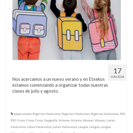
¡Este verano queremos ayudarte!
17
JUN 2026
Nos acercamos a un nuevo verano y en Etxekos
estamos comenzando a organizar todas nuestras
clases de julio y agosto.
apoyo escolar
,
Bigarren Hezkuntza
,
Bigarren Hezkuntza
,
Bigarren Hezkuntza
,
ESO
,
ESO
,
Fisica
,
Fisica
,
Fisica
,
Geografía
,
Historia
,
Historia
,
Idiomas
,
Idiomas
,
Lehen
Hezkuntza
,
Lehen Hezkuntza
,
Lehen Hezkuntza
,
Lengua
,
Lengua
,
Lengua
,