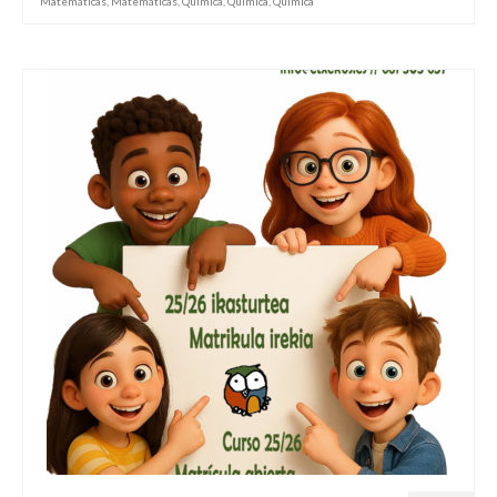
Matemáticas
,
Matemáticas
,
Quimica
,
Quimica
,
Quimica