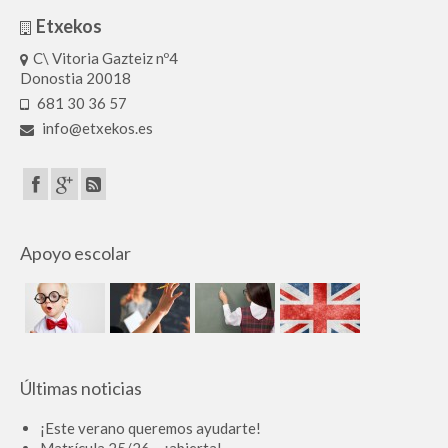
Etxekos
C\ Vitoria Gazteiz nº4
Donostia 20018
681 30 36 57
info@etxekos.es
Apoyo escolar
Últimas noticias
¡Este verano queremos ayudarte!