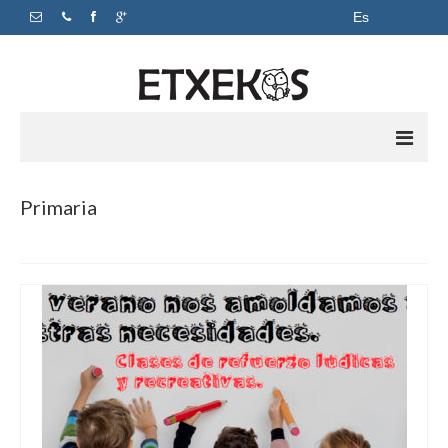
Es
Inicio
Primaria
Apoyo escolar
Academia
Horarios y precios
Sobre nosotros
Contacto