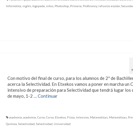
Informática
,
inglés
,
logopeda
,
niños
,
Photoshop
,
Primaria
,
Proficiency
,
refuerzo escolar
,
Secundar
Curso Intensivo para
Selectividad
Con motivo del final de curso, para los alumnos de 2º de Bachille
acerca la Selectividad. En Etxekos vamos a poner en marcha un 
intensivo de preparación para Selectividad que tendrá lugar los 
de mayo, 1-2 …
Continuar
academia
,
academia
,
Curso
,
Curso
,
Etxekos
,
Física
,
Intensivo
,
Matemáticas
,
Matemáticas
,
Pre
Química
,
Selectividad
,
Selectividad
,
Universidad