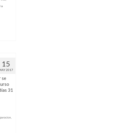
ia
15
MAY 2017
r se
Curso
días 31
paracion
,