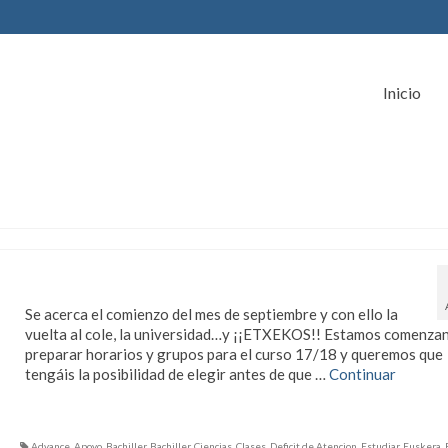
Inicio
Arrancando el nuevo curso
Se acerca el comienzo del mes de septiembre y con ello la
vuelta al cole, la universidad…y ¡¡ETXEKOS!! Estamos comenza
preparar horarios y grupos para el curso 17/18 y queremos que
tengáis la posibilidad de elegir antes de que …
Continuar
Advance
,
Apoyo
,
Bachiller
,
Bachiller
,
Ciencias
,
Clases
,
Deficit de Atencion
,
Estudiar
,
Euskera
,