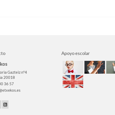
cto
Apoyo escolar
ekos
oria Gazteiz nº4
ia 20018
0 36 57
@etxekos.es