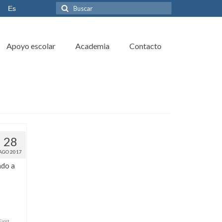
Es
Apoyo escolar
Academia
Contacto
28
AGO 2017
ndo a
First
,