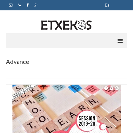
Es
Inicio
Advance
Apoyo escolar
Academia
Horarios y precios
Sobre nosotros
Contacto