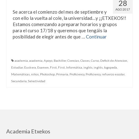
Arrancando el nuevo curso
28
AGO 2017
Se acerca el comienzo del mes de septiembre y
con ello la vuelta al cole, la universidad…y ¡¡ETXEKOS!!
Estamos comenzando a preparar horarios y grupos
para el curso 17/18 y queremos que tengáis la
posibilidad de elegir antes de que …
Continuar
academia
,
academia
,
Apoyo
,
Bachiller
,
Ciencias
,
Clases
,
Curso
,
Deficit de Atencion
,
Estudiar
,
Euskera
,
Examen
,
First
,
First
,
Informática
,
inglés
,
inglés
,
logopeda
,
Matemáticas
,
niños
,
Photoshop
,
Primaria
,
Proficiency
,
Proficiency
,
refuerzo escolar
,
Secundaria
,
Selectividad
Academia Etxekos