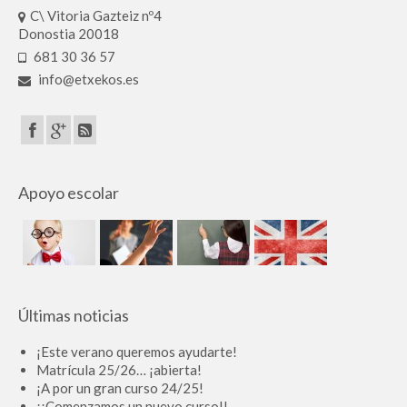
C\ Vitoria Gazteiz nº4
Donostia 20018
681 30 36 57
info@etxekos.es
Apoyo escolar
Últimas noticias
¡Este verano queremos ayudarte!
Matrícula 25/26… ¡abierta!
¡A por un gran curso 24/25!
¡¡Comenzamos un nuevo curso!!