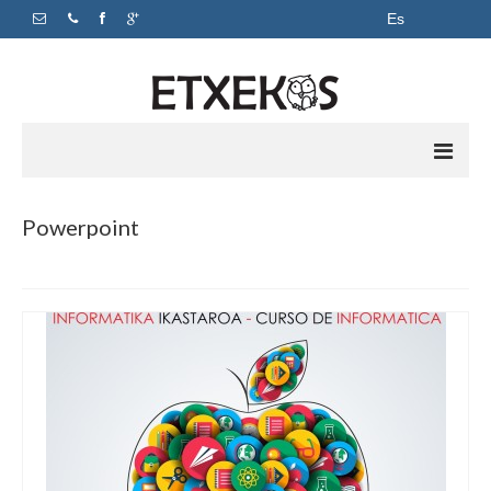
Es
Inicio
Powerpoint
Apoyo escolar
Academia
Horarios y precios
Sobre nosotros
Contacto