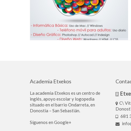
Academia Etxekos
Conta
La academia Etxekos es un centro de
Etx
inglés, apoyo escolar y logopedia
C\ Vit
situado en el barrio Ondarreta, en
Donost
Donostia – San Sebastián.
681 3
Síguenos en Google+
info