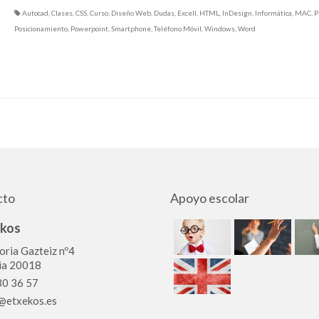
Autocad
,
Clases
,
CSS
,
Curso
,
Diseño Web
,
Dudas
,
Excell
,
HTML
,
InDesign
,
Informática
,
MAC
,
P
Posicionamiento
,
Powerpoint
,
Smartphone
,
Teléfono Móvil
,
Windows
,
Word
cto
Apoyo escolar
ekos
oria Gazteiz nº4
ia 20018
0 36 57
@etxekos.es