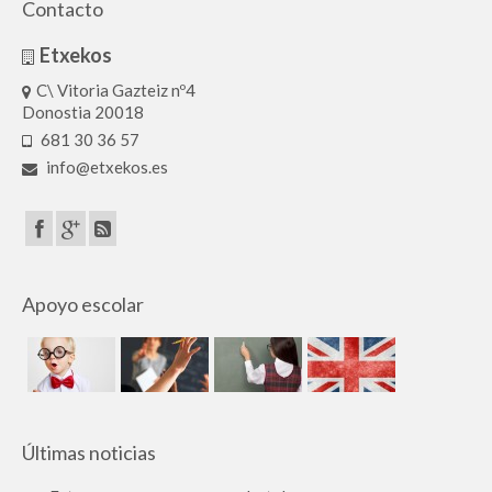
Contacto
Etxekos
C\ Vitoria Gazteiz nº4
Donostia 20018
681 30 36 57
info@etxekos.es
Apoyo escolar
Últimas noticias