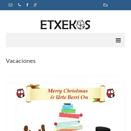
Es
Inicio
Vacaciones
Apoyo escolar
Academia
Horarios y precios
Sobre nosotros
Contacto