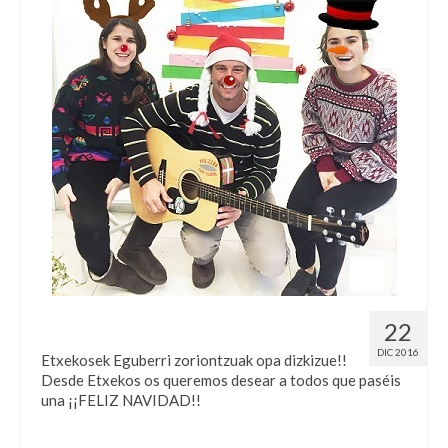
Eguberri On!!! ¡¡Feliz Navidad!!
22
DIC 2016
Etxekosek Eguberri zoriontzuak opa dizkizue!!
Desde Etxekos os queremos desear a todos que paséis
una ¡¡FELIZ NAVIDAD!!