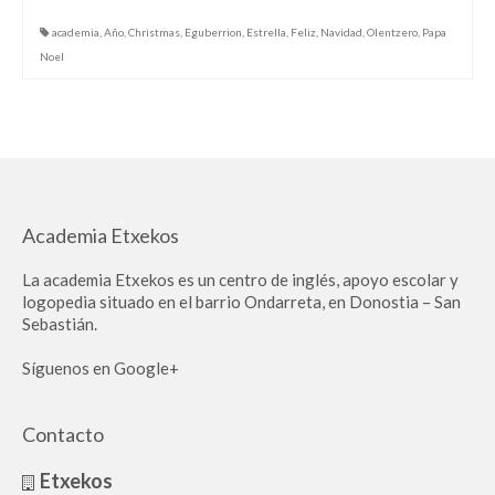
academia
,
Año
,
Christmas
,
Eguberrion
,
Estrella
,
Feliz
,
Navidad
,
Olentzero
,
Papa
Noel
Academia Etxekos
La academia Etxekos es un centro de inglés, apoyo escolar y
logopedia situado en el barrio Ondarreta, en Donostia – San
Sebastián.
Síguenos en Google+
Contacto
Etxekos