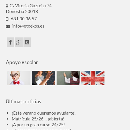
C\ Vitoria Gazteiz nº4
Donostia 20018
681 30 36 57
info@etxekos.es
Apoyo escolar
Últimas noticias
¡Este verano queremos ayudarte!
Matrícula 25/26… ¡abierta!
¡A por un gran curso 24/25!